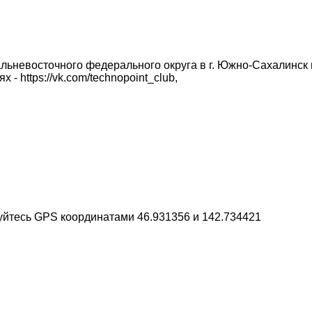
ьневосточного федерального округа в г. Южно-Сахалинск н
 - https://vk.com/technopoint_club,
зуйтесь GPS координатами 46.931356 и 142.734421