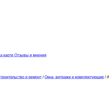
а карте
Отзывы и мнения
троительство и ремонт
/
Окна, витражи и комплектующие
/
А