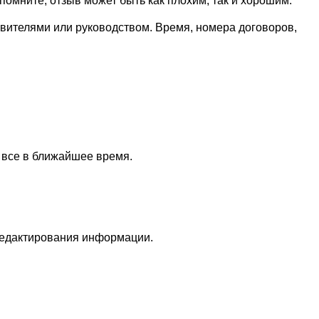
омните, отзыв может быть как плохим, так и хорошим.
авителями или руководством. Время, номера договоров,
 все в ближайшее время.
редактирования информации.